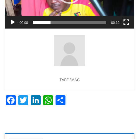
00:00
00:12
TABEISMAG
Facebook
Twitter
LinkedIn
WhatsApp
Share