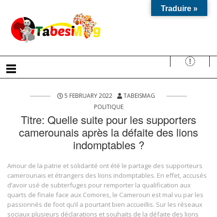
Traduire »
5 FEBRUARY 2022
TABEISMAG
POLITIQUE
Titre: Quelle suite pour les supporters
camerounais après la défaite des lions
indomptables ?
Amour de la patrie et solidarité ont été le partage des supporteurs
camerounais et étrangers des lions indomptables. En effet, accusés
d’avoir usé de subterfuges pour remporter la qualification aux
quarts de finale face aux Comores, le Cameroun est mal vu par les
passionnés de foot qu’il a pourtant bien accueillis. Sur les réseaux
sociaux plusieurs déclarations et souhaits de la défaite des lions