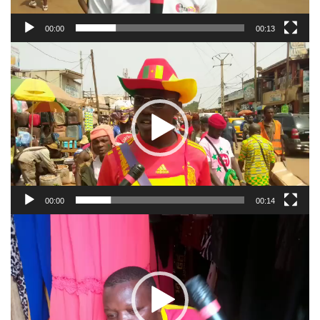
00:00
00:13
Video
Player
00:00
00:14
Video
Player