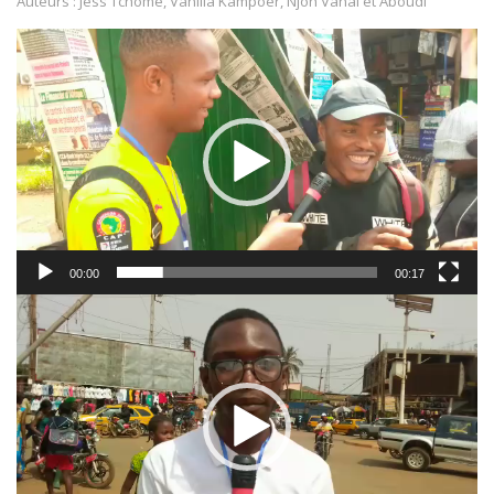
Auteurs : Jess Tchome, Vanilla Kampoer, Njoh Vanal et Aboudi
Video
Player
00:00
00:17
Video
Player