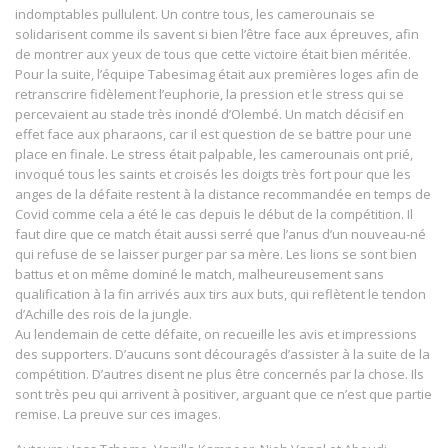
indomptables pullulent. Un contre tous, les camerounais se
solidarisent comme ils savent si bien l’être face aux épreuves, afin
de montrer aux yeux de tous que cette victoire était bien méritée.
Pour la suite, l’équipe Tabesimag était aux premières loges afin de
retranscrire fidèlement l’euphorie, la pression et le stress qui se
percevaient au stade très inondé d’Olembé. Un match décisif en
effet face aux pharaons, car il est question de se battre pour une
place en finale. Le stress était palpable, les camerounais ont prié,
invoqué tous les saints et croisés les doigts très fort pour que les
anges de la défaite restent à la distance recommandée en temps de
Covid comme cela a été le cas depuis le début de la compétition. Il
faut dire que ce match était aussi serré que l’anus d’un nouveau-né
qui refuse de se laisser purger par sa mère. Les lions se sont bien
battus et on même dominé le match, malheureusement sans
qualification à la fin arrivés aux tirs aux buts, qui reflètent le tendon
d’Achille des rois de la jungle.
Au lendemain de cette défaite, on recueille les avis et impressions
des supporters. D’aucuns sont découragés d’assister à la suite de la
compétition. D’autres disent ne plus être concernés par la chose. Ils
sont très peu qui arrivent à positiver, arguant que ce n’est que partie
remise. La preuve sur ces images.