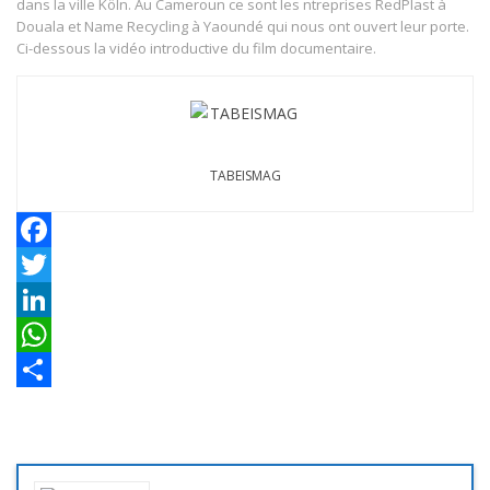
dans la ville Köln. Au Cameroun ce sont les ntreprises RedPlast à
Douala et Name Recycling à Yaoundé qui nous ont ouvert leur porte.
Ci-dessous la vidéo introductive du film documentaire.
TABEISMAG
Facebook
Twitter
LinkedIn
WhatsApp
Share