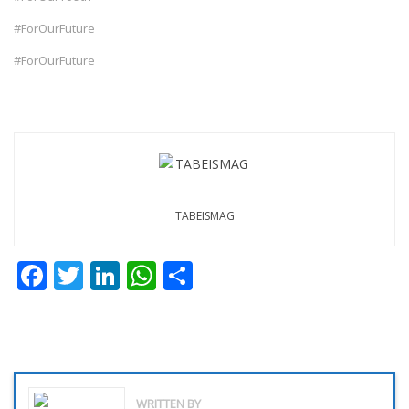
#ForOurFuture
#ForOurFuture
TABEISMAG
Facebook
Twitter
LinkedIn
WhatsApp
Share
WRITTEN BY